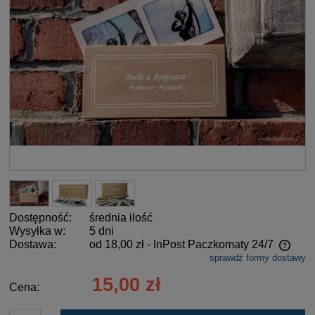
Dostępność:
średnia ilość
Wysyłka w:
5 dni
Dostawa:
od 18,00 zł
- InPost Paczkomaty 24/7
sprawdź formy dostawy
Cena nie zawiera ewentualnych kosztów płatności
15,00 zł
Cena: