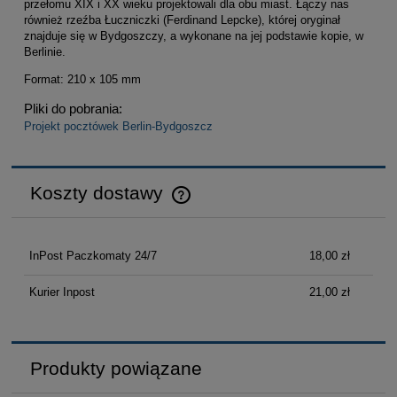
przełomu XIX i XX wieku projektowali dla obu miast. Łączy nas
również rzeźba Łuczniczki (Ferdinand Lepcke), której oryginał
znajduje się w Bydgoszczy, a wykonane na jej podstawie kopie, w
Berlinie.
Format: 210 x 105 mm
Pliki do pobrania:
Projekt pocztówek Berlin-Bydgoszcz
Koszty dostawy
Cena nie zawiera ewentualnych kosztów płatności
InPost Paczkomaty 24/7
18,00 zł
Kurier Inpost
21,00 zł
Produkty powiązane