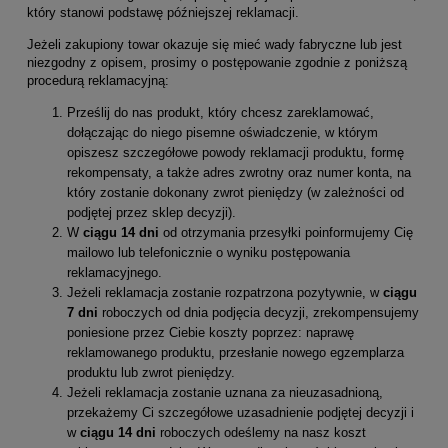
który stanowi podstawę późniejszej reklamacji.
Jeżeli zakupiony towar okazuje się mieć wady fabryczne lub jest
niezgodny z opisem, prosimy o postępowanie zgodnie z poniższą
procedurą reklamacyjną:
Prześlij do nas produkt, który chcesz zareklamować,
dołączając do niego pisemne oświadczenie,
w którym
opiszesz szczegółowe powody reklamacji produktu, formę
rekompensaty, a także adres zwrotny oraz numer konta, na
który zostanie dokonany zwrot pieniędzy (w zależności od
podjętej przez sklep decyzji).
W
ciągu 14 dni
od otrzymania przesyłki poinformujemy Cię
mailowo lub telefonicznie o wyniku postępowania
reklamacyjnego.
Jeżeli reklamacja zostanie rozpatrzona pozytywnie, w
ciągu
7 dni
roboczych od dnia podjęcia decyzji, zrekompensujemy
poniesione przez Ciebie koszty poprzez: naprawę
reklamowanego produktu, przesłanie nowego egzemplarza
produktu lub zwrot pieniędzy.
Jeżeli reklamacja zostanie uznana za nieuzasadnioną,
przekażemy Ci szczegółowe uzasadnienie podjętej decyzji i
w
ciągu 14 dni
roboczych odeślemy na nasz koszt