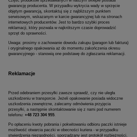
Część produktów sprzedawanych w naszym sklepie posiada
gwarancję producenta. W przypadku wykrycia wady w sprzęcie
objętym gwarancją, skontaktuj się z najbliższym punktem
serwisowym, wskazanym w karcie gwarancyjnej lub na stronach
internetowych producentów. Jest to bardzo szybki proces
reklamacji, który pozwala w najkrótszym czasie doprowadzić
sprzęt do sprawności.
Uwaga: prosimy o zachowanie dowodu zakupu (paragon lub faktura)
i oryginalnego opakowania aż do momentu zakończenia okresu
gwarancyjnego - stanowią one podstawę do zgłaszania reklamacji.
Reklamacje
Przed odebraniem przesyłki zawsze sprawdź, czy nie uległa
uszkodzeniu w transporcie. Jeżeli opakowanie posiada widoczne
uszkodzenia zewnętrzne, zalecamy odmówienia przyjęcia
przesyłki, a następnie skontaktowanie się z nami pod numerem
telefonu:
+48 723 304 955
.
Po opłaceniu kwoty pobrania i pokwitowaniu odbioru paczki istnieje
możliwość otwarcia paczki w obecności kuriera - w przypadku
stwierdzenia niezgodności, sporządzany jest protokół rozbieżności,