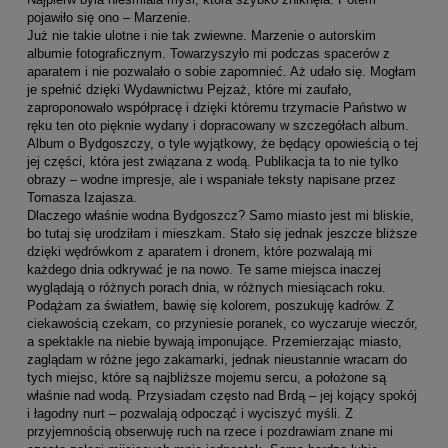
pojawiło się ono – Marzenie.
Już nie takie ulotne i nie tak zwiewne. Marzenie o autorskim
albumie fotograficznym. Towarzyszyło mi podczas spacerów z
aparatem i nie pozwalało o sobie zapomnieć. Aż udało się. Mogłam
je spełnić dzięki Wydawnictwu Pejzaż, które mi zaufało,
zaproponowało współpracę i dzięki któremu trzymacie Państwo w
ręku ten oto pięknie wydany i dopracowany w szczegółach album.
Album o Bydgoszczy, o tyle wyjątkowy, że będący opowieścią o tej
jej części, która jest związana z wodą. Publikacja ta to nie tylko
obrazy – wodne impresje, ale i wspaniałe teksty napisane przez
Tomasza Izajasza.
Dlaczego właśnie wodna Bydgoszcz? Samo miasto jest mi bliskie,
bo tutaj się urodziłam i mieszkam. Stało się jednak jeszcze bliższe
dzięki wędrówkom z aparatem i dronem, które pozwalają mi
każdego dnia odkrywać je na nowo. Te same miejsca inaczej
wyglądają o różnych porach dnia, w różnych miesiącach roku.
Podążam za światłem, bawię się kolorem, poszukuję kadrów. Z
ciekawością czekam, co przyniesie poranek, co wyczaruje wieczór,
a spektakle na niebie bywają imponujące. Przemierzając miasto,
zaglądam w różne jego zakamarki, jednak nieustannie wracam do
tych miejsc, które są najbliższe mojemu sercu, a położone są
właśnie nad wodą. Przysiadam często nad Brdą – jej kojący spokój
i łagodny nurt – pozwalają odpocząć i wyciszyć myśli. Z
przyjemnością obserwuję ruch na rzece i pozdrawiam znane mi