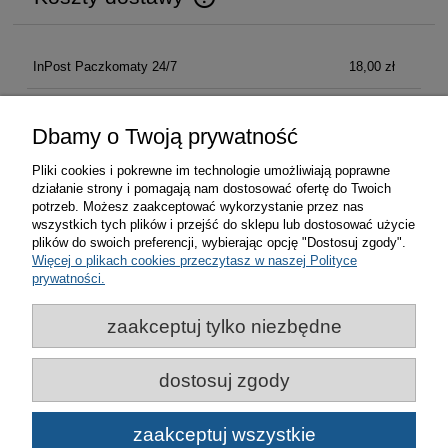
Cena nie zawiera ewentualnych kosztów płatności
InPost Paczkomaty 24/7
18,00 zł
Kurier Inpost
21,00 zł
Dbamy o Twoją prywatność
Pliki cookies i pokrewne im technologie umożliwiają poprawne
działanie strony i pomagają nam dostosować ofertę do Twoich
Zakupy
potrzeb. Możesz zaakceptować wykorzystanie przez nas
wszystkich tych plików i przejść do sklepu lub dostosować użycie
plików do swoich preferencji, wybierając opcję "Dostosuj zgody".
Pomoc
Więcej o plikach cookies przeczytasz w naszej Polityce
prywatności.
Moje konto
zaakceptuj tylko niezbędne
Informacje
dostosuj zgody
© Miasto Bydgoszcz | Bydgoskie Centrum Informacji 2021-
zaakceptuj wszystkie
2026