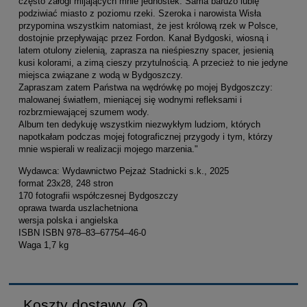
często załogi mijających mnie jednostek. Sama bardzo lubię
podziwiać miasto z poziomu rzeki. Szeroka i narowista Wisła
przypomina wszystkim natomiast, że jest królową rzek w Polsce,
dostojnie przepływając przez Fordon. Kanał Bydgoski, wiosną i
latem otulony zielenią, zaprasza na nieśpieszny spacer, jesienią
kusi kolorami, a zimą cieszy przytulnością. A przecież to nie jedyne
miejsca związane z wodą w Bydgoszczy.
Zapraszam zatem Państwa na wędrówkę po mojej Bydgoszczy:
malowanej światłem, mieniącej się wodnymi refleksami i
rozbrzmiewającej szumem wody.
Album ten dedykuję wszystkim niezwykłym ludziom, których
napotkałam podczas mojej fotograficznej przygody i tym, którzy
mnie wspierali w realizacji mojego marzenia."
Wydawca: Wydawnictwo Pejzaż Stadnicki s.k., 2025
format 23x28, 248 stron
170 fotografii współczesnej Bydgoszczy
oprawa twarda uszlachetniona
wersja polska i angielska
ISBN ISBN 978–83–67754–46-0
Waga 1,7 kg
Koszty dostawy