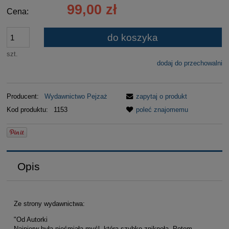
99,00 zł
Cena:
do koszyka
szt.
dodaj do przechowalni
Producent:
Wydawnictwo Pejzaż
zapytaj o produkt
Kod produktu:
1153
poleć znajomemu
Opis
Ze strony wydawnictwa:
"Od Autorki
Najpierw była nieśmiała myśl, która szybko zniknęła. Potem