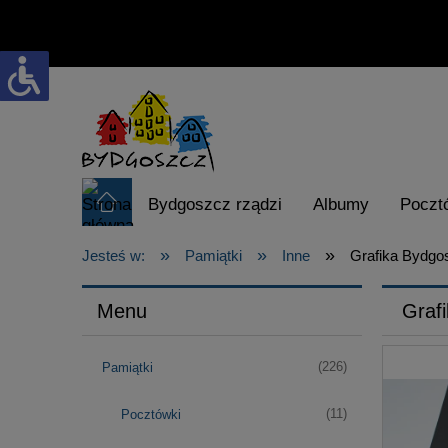
Bydgoszcz rządzi
Albumy
Poczt
»
»
»
Karta Turysty
visitbydgoszcz.pl
Jesteś w:
Pamiątki
Inne
Grafika Bydgo
Menu
Graf
(226)
Pamiątki
(11)
Pocztówki