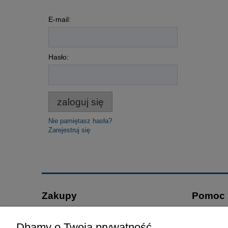
E-mail:
Hasło:
zaloguj się
Nie pamiętasz hasła?
Zarejestruj się
Zakupy
Pomoc
Czas realizacji zamówienia
Jak kupo
Dbamy o Twoją prywatność