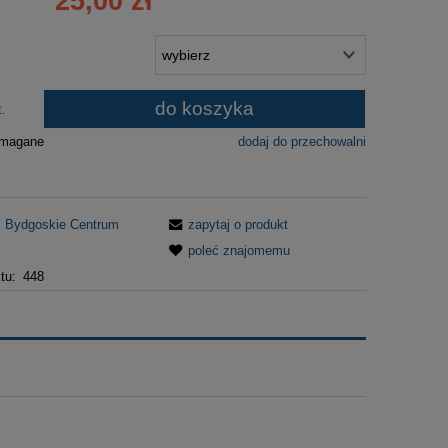
25,00 zł
płatności
do koszyka
t.
ymagane
dodaj do przechowalni
Bydgoskie Centrum
zapytaj o produkt
poleć znajomemu
tu:
448