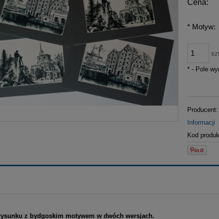
Cena:
*
Motyw:
sz
*
- Pole w
Producent:
Informacji
Kod produk
 rysunku z bydgoskim motywem w dwóch wersjach.