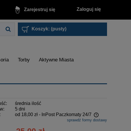
Zaloguj się
Zarejestruj się
Koszyk:
(pusty)
oria
Torby
Aktywne Miasta
ość:
średnia ilość
w:
5 dni
:
od 18,00 zł
- InPost Paczkomaty 24/7
sprawdź formy dostawy
Cena nie zawiera ewentualnych kosztów