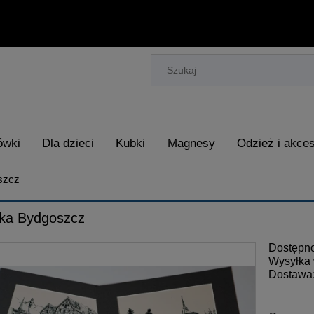
ówki
Dla dzieci
Kubki
Magnesy
Odzież i akces
szcz
ika Bydgoszcz
Dostępn
Wysyłka 
Dostawa