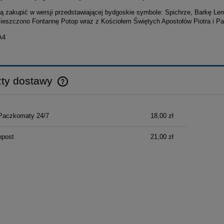
ą zakupić w wersji przedstawiającej bydgoskie symbole: Spichrze, Barkę Lem
mieszczono Fontannę Potop wraz z Kościołem Świętych Apostołów Piotra i Pa
A4
ty dostawy
Cena nie zawiera ewentualnych kosztów
Paczkomaty 24/7
18,00 zł
płatności
npost
21,00 zł