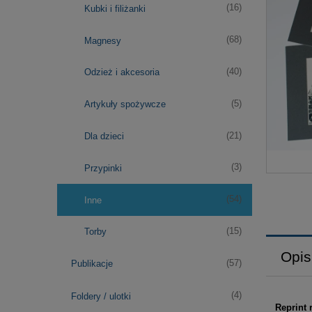
(16)
Kubki i filiżanki
(68)
Magnesy
(40)
Odzież i akcesoria
(5)
Artykuły spożywcze
(21)
Dla dzieci
(3)
Przypinki
(54)
Inne
(15)
Torby
Opis
(57)
Publikacje
(4)
Foldery / ulotki
Reprint