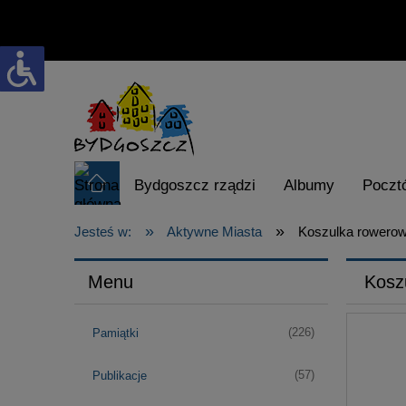
Bydgoszcz rządzi
Albumy
Poczt
»
»
Karta Turysty
visitbydgoszcz.pl
Jesteś w:
Aktywne Miasta
Koszulka rowero
Menu
Kosz
(226)
Pamiątki
(57)
Publikacje