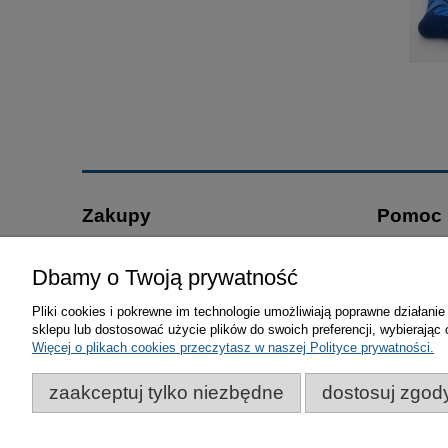
Zakupy
Pomoc
Czas realizacji zamówienia
Jak kupo
Dbamy o Twoją prywatność
Regulamin promocji
Polityka p
Formy płatności
Regulamin
Pliki cookies i pokrewne im technologie umożliwiają poprawne działan
sklepu lub dostosować użycie plików do swoich preferencji, wybierając 
Koszt dostawy
Częste pyt
Więcej o plikach cookies przeczytasz w naszej Polityce prywatności.
Reklamacje i zwroty
zaakceptuj tylko niezbędne
dostosuj zgod