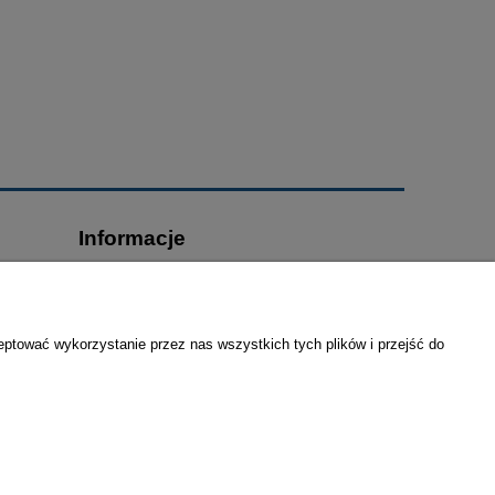
Informacje
O nas
Deklaracja dostępności
Kontakt
eptować wykorzystanie przez nas wszystkich tych plików i przejść do
Linki
6