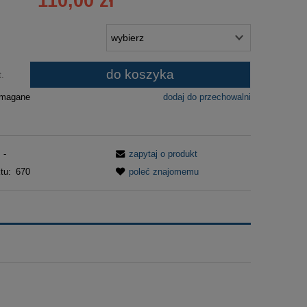
110,00 zł
płatności
do koszyka
t.
ymagane
dodaj do przechowalni
-
zapytaj o produkt
tu:
670
poleć znajomemu