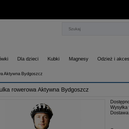
ówki
Dla dzieci
Kubki
Magnesy
Odzież i akces
wa Aktywna Bydgoszcz
ulka rowerowa Aktywna Bydgoszcz
Dostępn
Wysyłka 
Dostawa