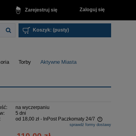
Zaloguj się
Zarejestruj się
Koszyk:
(pusty)
oria
Torby
Aktywne Miasta
ość:
na wyczerpaniu
w:
5 dni
:
od 18,00 zł
- InPost Paczkomaty 24/7
sprawdź formy dostawy
Cena nie zawiera ewentualnych kosztów