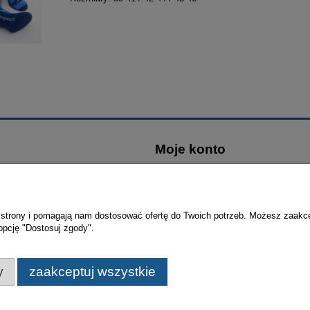
Moje konto
wać?
Logowanie
rywatności
Moje zamówienia
 zakupów
Przechowalnia
ie strony i pomagają nam dostosować ofertę do Twoich potrzeb. Możesz zaakc
opcję "Dostosuj zgody".
ania
Ustawienia konta
y
zaakceptuj wszystkie
© Miasto Bydgoszcz | Bydgoskie Centrum Informacji 2021-202