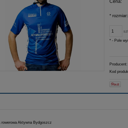
Cena:
*
rozmiar:
sz
*
- Pole w
Producent:
Kod produk
a rowerowa Aktywna Bydgoszcz