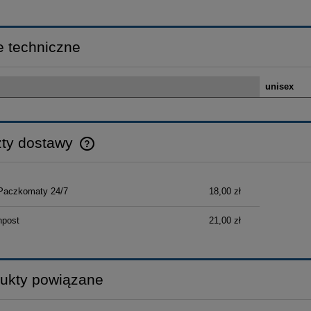
 techniczne
unisex
ty dostawy
Cena nie zawiera ewentualnych kosztów
Paczkomaty 24/7
18,00 zł
płatności
npost
21,00 zł
ukty powiązane