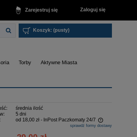
Zaloguj się
Zarejestruj się
Koszyk:
(pusty)
oria
Torby
Aktywne Miasta
ość:
średnia ilość
w:
5 dni
:
od 18,00 zł
- InPost Paczkomaty 24/7
sprawdź formy dostawy
Cena nie zawiera ewentualnych kosztów