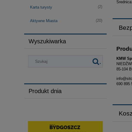
Średnic
(2)
Karta turysty
(20)
Aktywne Miasta
Bezp
Wyszukiwarka
Prod
.
KMW Sp.
NIEDŹWI
85-104 B
info@sito
690 895 
Produkt dnia
Kosz