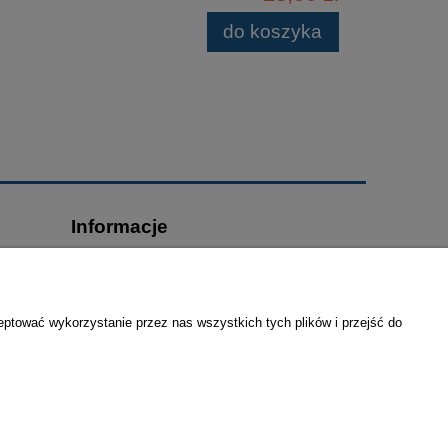
do koszyka
Informacje
O nas
Deklaracja dostępności
Kontakt
eptować wykorzystanie przez nas wszystkich tych plików i przejść do
Linki
6