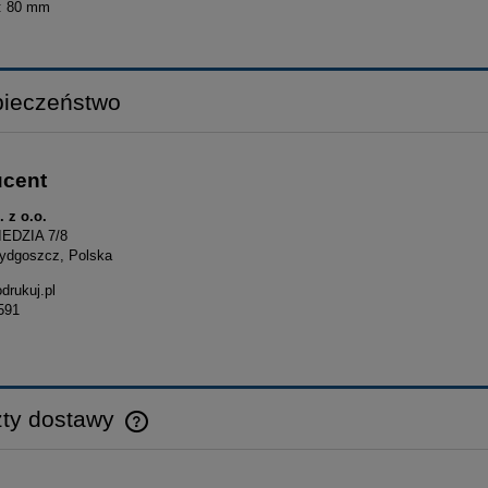
a: 80 mm
ieczeństwo
ucent
 z o.o.
EDZIA 7/8
ydgoszcz, Polska
drukuj.pl
591
ty dostawy
Cena nie zawiera ewentualnych kosztów