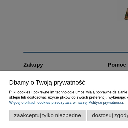
Zakupy
Pomoc
Czas realizacji zamówienia
Jak kupo
Dbamy o Twoją prywatność
Regulamin promocji
Polityka p
Formy płatności
Regulamin
Pliki cookies i pokrewne im technologie umożliwiają poprawne działan
sklepu lub dostosować użycie plików do swoich preferencji, wybierając 
Koszt dostawy
Częste pyt
Więcej o plikach cookies przeczytasz w naszej Polityce prywatności.
Reklamacje i zwroty
zaakceptuj tylko niezbędne
dostosuj zgod