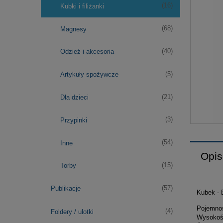
(16)
Kubki i filiżanki
(68)
Magnesy
(40)
Odzież i akcesoria
(5)
Artykuły spożywcze
(21)
Dla dzieci
(3)
Przypinki
(54)
Inne
Opis
(15)
Torby
(57)
Publikacje
Kubek - 
Pojemno
(4)
Foldery / ulotki
Wysokoś