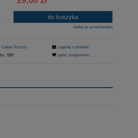
29,00 zł
płatności
do koszyka
t.
dodaj do przechowalni
Ładne Rzeczy
zapytaj o produkt
tu:
593
poleć znajomemu