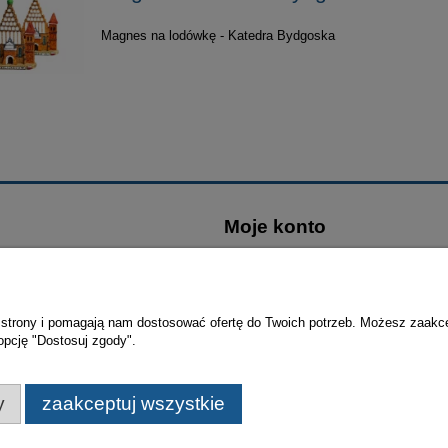
Magnes na lodówkę - Katedra Bydgoska
Moje konto
wać?
Logowanie
rywatności
Moje zamówienia
 zakupów
Przechowalnia
ie strony i pomagają nam dostosować ofertę do Twoich potrzeb. Możesz zaakc
opcję "Dostosuj zgody".
ania
Ustawienia konta
y
zaakceptuj wszystkie
© Miasto Bydgoszcz | Bydgoskie Centrum Informacji 2021-202