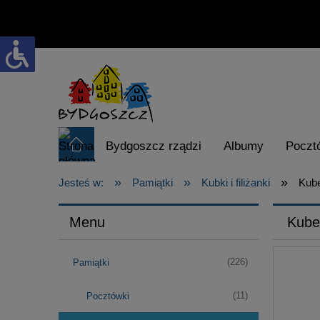
Bydgoszcz rządzi
Albumy
Poczt
»
»
»
Karta Turysty
visitbydgoszcz.pl
Jesteś w:
Pamiątki
Kubki i filiżanki
Kube
Menu
Kube
(226)
Pamiątki
(11)
Pocztówki