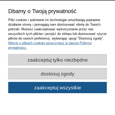
Dbamy o Twoją prywatność
Pliki cookies i pokrewne im technologie umożliwiają poprawne
działanie strony i pomagają nam dostosować ofertę do Twoich
Zakupy
potrzeb. Możesz zaakceptować wykorzystanie przez nas
wszystkich tych plików i przejść do sklepu lub dostosować użycie
plików do swoich preferencji, wybierając opcję "Dostosuj zgody".
Pomoc
Więcej o plikach cookies przeczytasz w naszej Polityce
prywatności.
Moje konto
zaakceptuj tylko niezbędne
Informacje
dostosuj zgody
© Miasto Bydgoszcz | Bydgoskie Centrum Informacji 2021-
zaakceptuj wszystkie
2026
pokaż pełną wersję strony
Sklep internetowy Shoper.pl