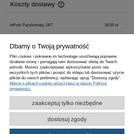
Koszty dostawy
Cena nie zawiera ewentualnych kosztów płatności
InPost Paczkomaty 24/7
18,00 zł
Kurier Inpost
21,00 zł
Dbamy o Twoją prywatność
Pliki cookies i pokrewne im technologie umożliwiają poprawne
działanie strony i pomagają nam dostosować ofertę do Twoich
Zakupy
potrzeb. Możesz zaakceptować wykorzystanie przez nas
wszystkich tych plików i przejść do sklepu lub dostosować użycie
plików do swoich preferencji, wybierając opcję "Dostosuj zgody".
Pomoc
Więcej o plikach cookies przeczytasz w naszej Polityce
prywatności.
Moje konto
zaakceptuj tylko niezbędne
Informacje
dostosuj zgody
© Miasto Bydgoszcz | Bydgoskie Centrum Informacji 2021-