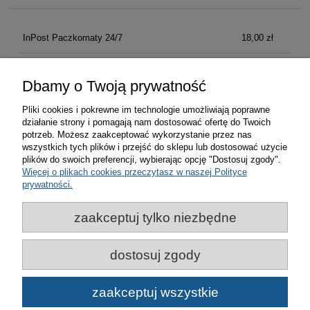
InPost Paczkomaty 24/7
18,00 zł
Kurier Inpost
21,00 zł
Dbamy o Twoją prywatność
Pliki cookies i pokrewne im technologie umożliwiają poprawne
działanie strony i pomagają nam dostosować ofertę do Twoich
Zakupy
potrzeb. Możesz zaakceptować wykorzystanie przez nas
wszystkich tych plików i przejść do sklepu lub dostosować użycie
plików do swoich preferencji, wybierając opcję "Dostosuj zgody".
Pomoc
Więcej o plikach cookies przeczytasz w naszej Polityce
prywatności.
Moje konto
zaakceptuj tylko niezbędne
Informacje
dostosuj zgody
© Miasto Bydgoszcz | Bydgoskie Centrum Informacji 2021-
zaakceptuj wszystkie
2026