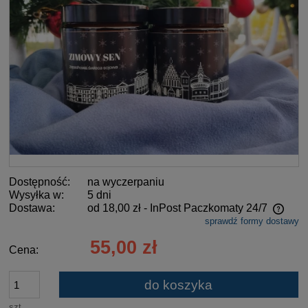
Dostępność:
na wyczerpaniu
Wysyłka w:
5 dni
Dostawa:
od 18,00 zł
- InPost Paczkomaty 24/7
sprawdź formy dostawy
Cena nie zawiera ewentualnych kosztów płatności
55,00 zł
Cena:
do koszyka
szt.