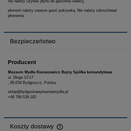
nie należy używać płynu do gaszenia świecy,
płomień należy zawsze gasić pokrywką. Nie należy zdmuchiwać
płomienia
Bezpieczeństwo
Producent
Muzeum Mydła Kieraszewicz Bujny Spółka komandytowa
ul. Długa 13-17
, 85-034 Bydgoszcz, Polska
sklep@bydgoskawytworniamydla.pl
+48 788 539 182
Koszty dostawy
Cena nie zawiera ewentualnych kosztów płatności