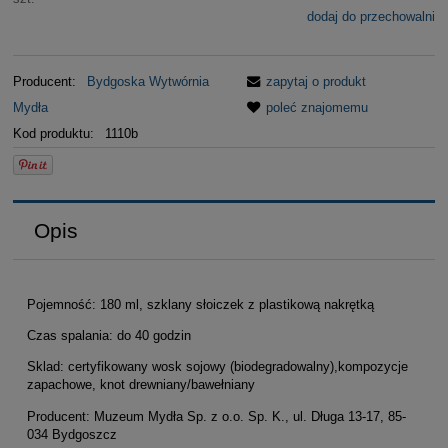
dodaj do przechowalni
Producent:
Bydgoska Wytwórnia
zapytaj o produkt
Mydła
poleć znajomemu
Kod produktu:
1110b
Opis
Pojemność: 180 ml, szklany słoiczek z plastikową nakrętką
Czas spalania: do 40 godzin
Sklad: certyfikowany wosk sojowy (biodegradowalny),kompozycje
zapachowe, knot drewniany/bawełniany
Producent: Muzeum Mydła Sp. z o.o. Sp. K., ul. Długa 13-17, 85-
034 Bydgoszcz