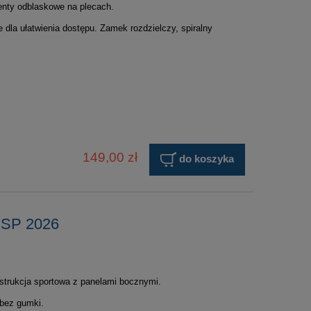
menty odblaskowe na plecach.
e dla ułatwienia dostępu. Zamek rozdzielczy, spiralny
149,00 zł
do koszyka
RSP 2026
nstrukcja sportowa z panelami bocznymi.
bez gumki.