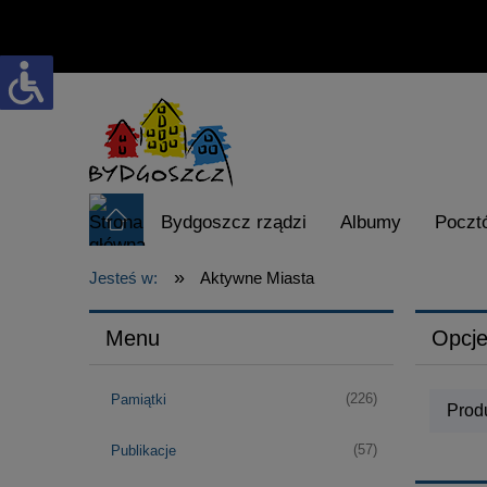
Bydgoszcz rządzi
Albumy
Poczt
»
Karta Turysty
visitbydgoszcz.pl
Jesteś w:
Aktywne Miasta
Menu
Opcje
(226)
Pamiątki
Produ
(57)
Publikacje