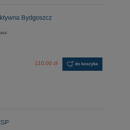
Aktywna Bydgoszcz
szcz
110,00 zł
do koszyka
RSP