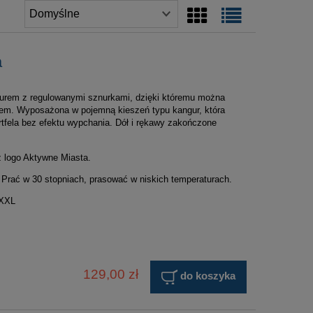
a
turem z regulowanymi sznurkami, dzięki któremu można
czem. Wyposażona w pojemną kieszeń typu kangur, która
rtfela bez efektu wypchania. Dół i rękawy zakończone
 z logo Aktywne Miasta.
 Prać w 30 stopniach, prasować w niskich temperaturach.
XXXL
129,00 zł
do koszyka