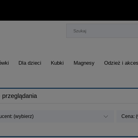
ówki
Dla dzieci
Kubki
Magnesy
Odzież i akces
 przeglądania
cent: (wybierz)
Cena: (