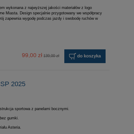
em wykonana z najwyższej jakości materiałów z logo
wne Miasta. Design specjalnie przygotowany we współpracy
rój zapewnia wygodę podczas jazdy i swobodę ruchów w
99,00 zł
139,00 zł
do koszyka
RSP 2025
nstrukcja sportowa z panelami bocznymi.
bez gumki.
iału Asteria.