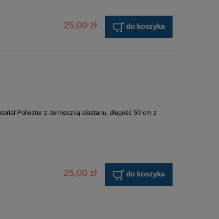
25,00 zł
do koszyka
teriał Poliester z domieszką elastanu, długość 50 cm z
25,00 zł
do koszyka