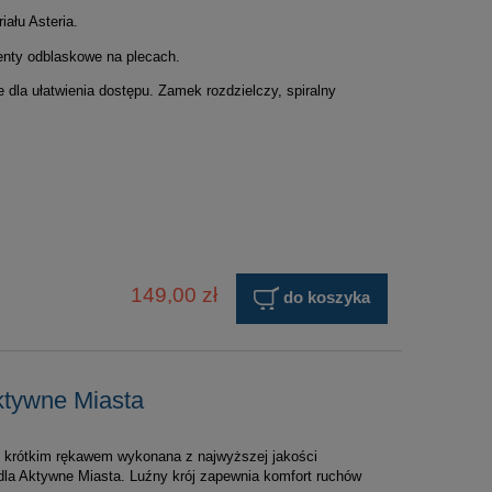
iału Asteria.
menty odblaskowe na plecach.
e dla ułatwienia dostępu. Zamek rozdzielczy, spiralny
149,00 zł
do koszyka
ktywne Miasta
z krótkim rękawem wykonana z najwyższej jakości
 dla Aktywne Miasta. Luźny krój zapewnia komfort ruchów